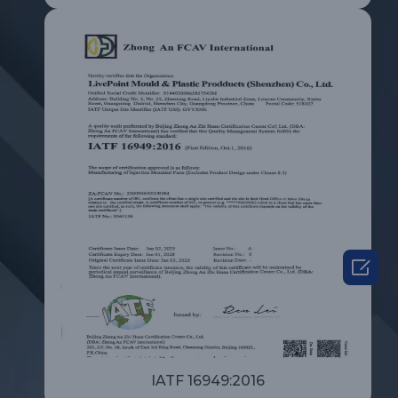

IATF 16949:2016