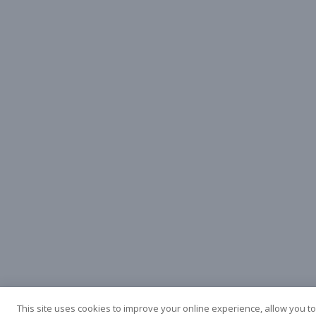
Korean
Japanese
Arabic
Russian
French
Spanish
This site uses cookies to improve your online experience, allow you to
Italian