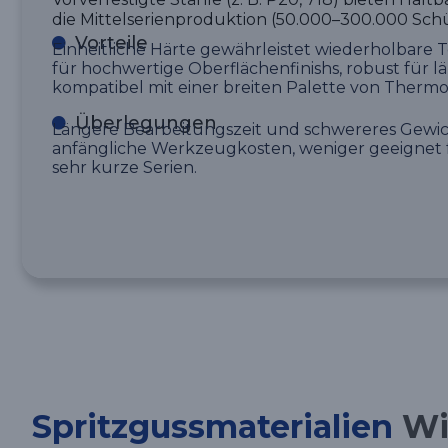
die Mittelserienproduktion (50.000–300.000 Schü
Vorteile
Einheitliche Härte gewährleistet wiederholbare Te
für hochwertige Oberflächenfinishs, robust für l
kompatibel mit einer breiten Palette von Thermo
Überlegungen
Längere Bearbeitungszeit und schwereres Gewic
anfängliche Werkzeugkosten, weniger geeignet 
sehr kurze Serien.
Spritzgussmaterialien
Wir