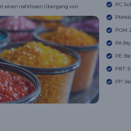
PC: Sc
et einen nahtlosen Übergang von
PMMA: 
POM: 
PA (Ny
PE: B
PBT: S
PP: Ve