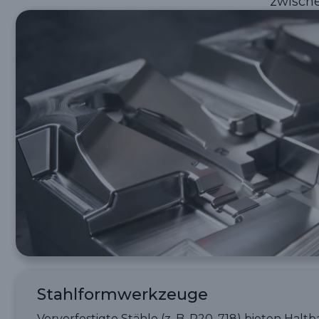
zwische
Stahlformwerkzeuge
Vorverfestigte Stähle (z. B. P20, 718) bieten Haltb