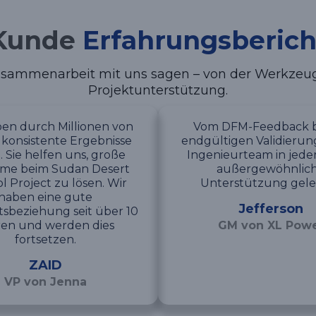
Kunde
Erfahrungsberich
sammenarbeit mit uns sagen – von der Werkzeugq
Projektunterstützung.
en durch Millionen von
Vom DFM-Feedback b
 konsistente Ergebnisse
endgültigen Validierung
t. Sie helfen uns, große
Ingenieurteam in jede
me beim Sudan Desert
außergewöhnlic
l Project zu lösen. Wir
Unterstützung gelei
haben eine gute
Jefferson
tsbeziehung seit über 10
ren und werden dies
GM von XL Pow
fortsetzen.
ZAID
VP von Jenna