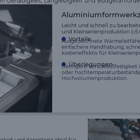
n Genauigkeit, Langlebigkeit und Budgetanford
Aluminiumformwerk
Leicht und schnell zu bearbeit
und Kleinserienproduktion (≤5.
Vorteile
Ausgezeichnete Wärmeleitfähigk
einfachere Handhabung, schnel
kosteneffektiv für Kleinserienp
Überlegungen
Geringere Verschleißfestigkeit 
oder hochtemperaturbeständig
Hochvolumenproduktion.
arkeit und Konsistenz, ideal für