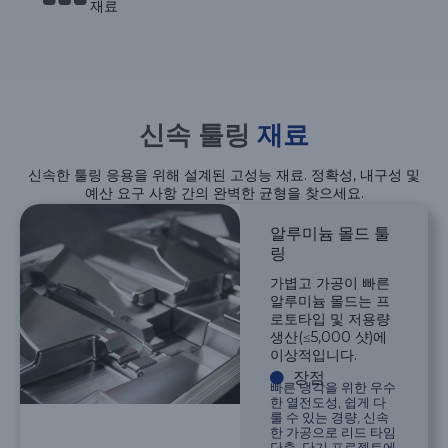
재료
신속 툴링
재료
신속한 툴링 응용을 위해 설계된 고성능 재료. 정확성, 내구성 및
예산 요구 사항 간의 완벽한 균형을 찾으세요.
알루미늄 몰드 툴
링
가볍고 가공이 빠른
알루미늄 몰드는 프
로토타입 및 저용량
생산(≤5,000 샷)에
이상적입니다.
장점
빠른 냉각을 위한 우수
한 열전도성, 쉽게 다
룰 수 있는 경량, 신속
한 가공으로 리드 타임
단축, 단기 프로젝트에