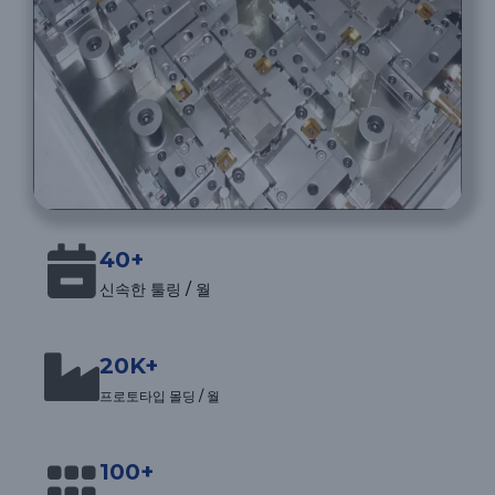
40+
신속한 툴링 / 월
20K+
프로토타입 몰딩 / 월
100+