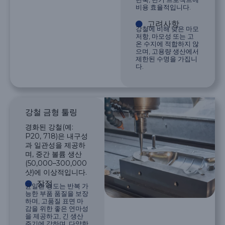
비용 효율적입니다.
고려사항
강철에 비해 낮은 마모
저항, 마모성 또는 고
온 수지에 적합하지 않
으며, 고용량 생산에서
제한된 수명을 가집니
다.
강철 금형 툴링
경화된 강철(예:
P20, 718)은 내구성
과 일관성을 제공하
며, 중간 볼륨 생산
(50,000–300,000
샷)에 이상적입니다.
장점
균일한 경도는 반복 가
능한 부품 품질을 보장
하며, 고품질 표면 마
감을 위한 좋은 연마성
을 제공하고, 긴 생산
주기에 강하며, 다양한