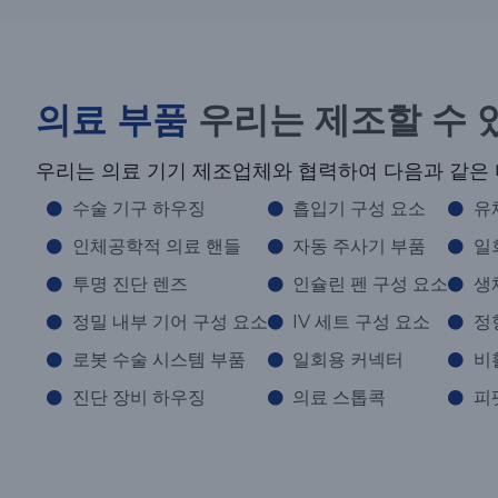
의료 부품
우리는 제조할 수 
우리는 의료 기기 제조업체와 협력하여 다음과 같은 
수술 기구 하우징
흡입기 구성 요소
유
인체공학적 의료 핸들
자동 주사기 부품
일
투명 진단 렌즈
인슐린 펜 구성 요소
생
정밀 내부 기어 구성 요소
IV 세트 구성 요소
정
로봇 수술 시스템 부품
일회용 커넥터
비
진단 장비 하우징
의료 스톱콕
피