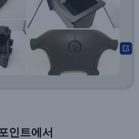

포인트에서