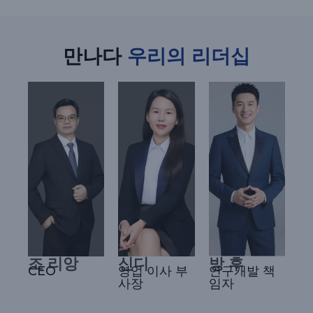
만나다
우리의 리더십
조 리앙
신디
방 후
CEO
영업 이사 부
연구개발 책
사장
임자