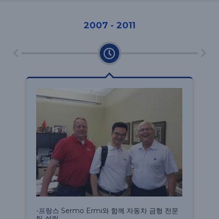
2007 - 2011
회
-
-프랑스 Sermo Ermi와 함께 자동차 금형 전문
혁
팀 설립