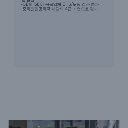
-
-GE의 GECI 공급업체 EHS/노동 감사 통과
험
-중화인민공화국 세관의 A급 기업으로 평가
-
회