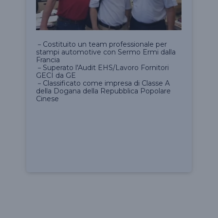
ong
－D
－Costituito un team professionale per
Ri
stampi automotive con Sermo Ermi dalla
Sc
Francia
di
－Superato l'Audit EHS/Lavoro Fornitori
－D
GECI da GE
Sh
－Classificato come impresa di Classe A
Pr
della Dogana della Repubblica Popolare
Sh
Cinese
－U
Se
Al
Na