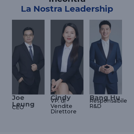
La Nostra Leadership
Joe
Cindy
Bang Hu
VP. di
Responsabile
Leung
Vendite
R&D
CEO
Direttore