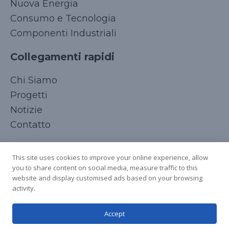
Nuova Energia
Consumo e Tecnologia
Componenti Industriali
Collegamenti rapidi
Korean
Chi Siamo
Japanese
Progetti
Arabic
Notizie
Russian
Contatto
French
Seguici
Spanish
This site uses cookies to improve your online experience, allow
you to share content on social media, measure traffic to this
German
website and display customised ads based on your browsing
Chinese
activity.
English
Accept
Italian
Copyright © 2025 Tutti i diritti riservati