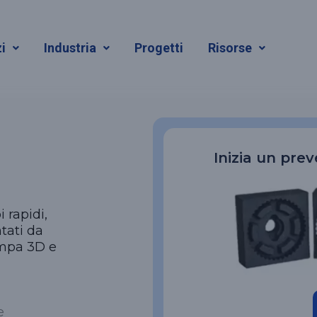
zione Rapida
i
Industria
Progetti
Risorse
Inizia un pre
 rapidi,
tati da
ampa 3D e
e