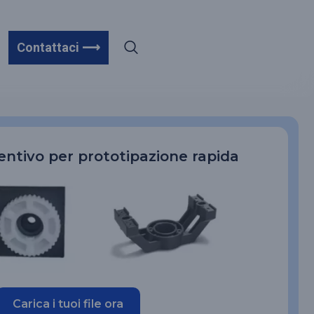
Contattaci ⟶
ventivo per prototipazione rapida
Carica i tuoi file ora