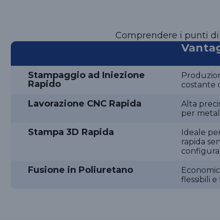
Comprendere i punti di f
Vanta
Stampaggio ad Iniezione
Produzione
Rapido
costante d
Lavorazione CNC Rapida
Alta preci
per metall
Stampa 3D Rapida
Ideale pe
rapida sen
configura
Fusione in Poliuretano
Economico 
flessibili