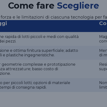
Come fare
Scegliere
orza e le limitazioni di ciascuna tecnologia per f
ggi
Co
 rapida di lotti piccoli e medi con qualità
Magg
ei pezzi.
con
sione e ottima finitura superficiale; adatto
Meno
i e plastiche ingegneristiche.
di m
r geometrie complesse e prototipazione
Resi
za attrezzature; basso costo di
supe
zione.
per piccoli lotti; opzioni di materiale
Non
 e tempi di consegna rapidi.
limi