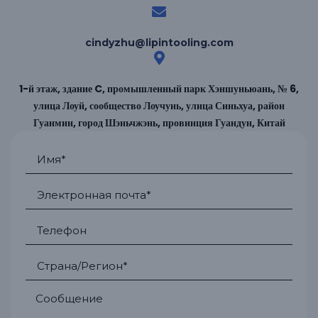
cindyzhu@lipintooling.com
1-й этаж, здание C, промышленный парк Хэншуньюань, № 6,
улица Лоуй, сообщество Лоучунь, улица Синьхуа, район
Гуанмин, город Шэньчжэнь, провинция Гуандун, Китай