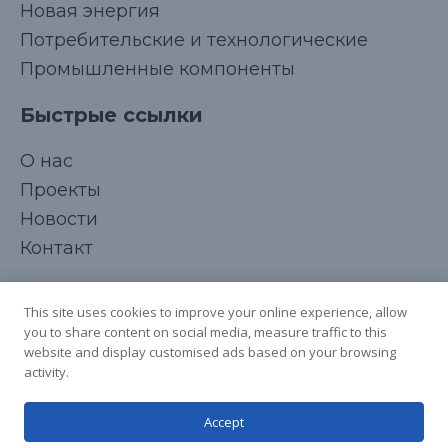
Новая энергия
Потребительские и технологические
Промышленные компоненты
Быстрые ссылки
Korean
О нас
Japanese
Проекты
Arabic
Новости
French
Контакт
Spanish
Подписывайтесь на нас
Italian
This site uses cookies to improve your online experience, allow
you to share content on social media, measure traffic to this
German
website and display customised ads based on your browsing
Chinese
activity.
English
Accept
Russian
Авторское право © 2025 Все права защищены