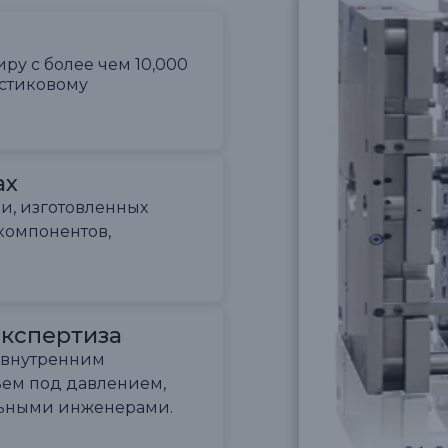
ру с более чем 10,000
стиковому
ах
и, изготовленных
компонентов,
кспертиза
с внутренним
ьем под давлением,
льными инженерами.