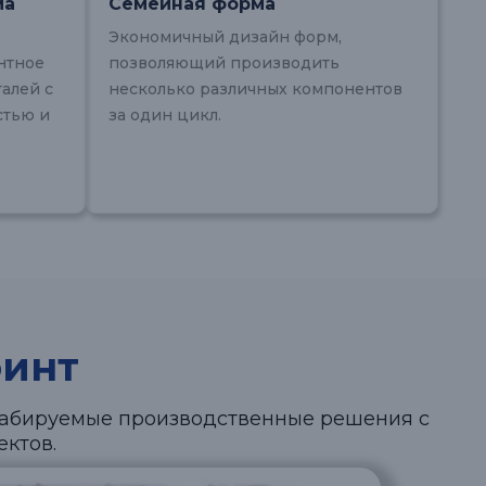
ма
Семейная форма
Экономичный дизайн форм,
нтное
позволяющий производить
алей с
несколько различных компонентов
стью и
за один цикл.
инт
табируемые производственные решения с
ктов.