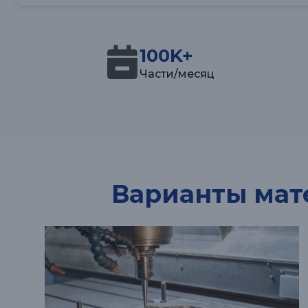
100K+
Части/месяц
Варианты мат