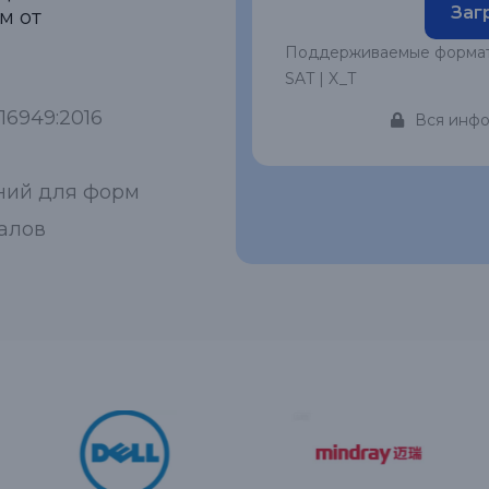
Заг
м от
Поддерживаемые форматы: 
SAT | X_T
16949:2016
Вся инфо
ний для форм
алов