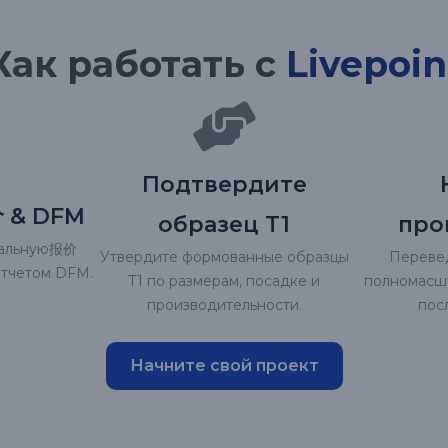
Как работать с
Livepoin
Подтвердите
 & DFM
образец T1
про
уальную报价
Утвердите формованные образцы
Перевед
отчетом DFM.
T1 по размерам, посадке и
полномасш
производительности.
пос
Начните свой проект