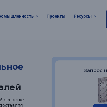
нструментал
ромышленность
Проекты
Ресурсы
ство
льное
Запрос 
алей
й оснастке
едоставляя