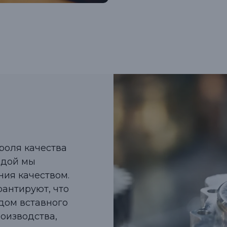
роля качества
ндой мы
ния качеством.
антируют, что
дом вставного
роизводства,