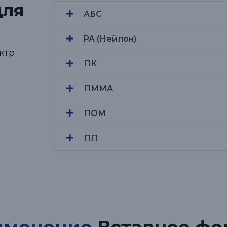
ля
АБС
PA (Нейлон)
ктр
ПК
ПММА
ПОМ
ПП