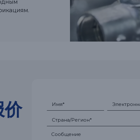
родным
фикациям.
ю报价