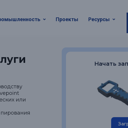
вставками
ромышленность
Проекты
Ресурсы
луги
Начать за
зводству
vepoint
еских или
ипирования
Заг