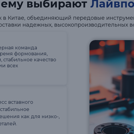
чему выбирают
Лайвпо
ок в Китае, объединяющий передовые инструм
оставки надежных, высокопроизводительных в
ерная команда
время формования,
, стабильное качество
ии всех
есс вставного
 стабильное
шения как для низко-,
талей.