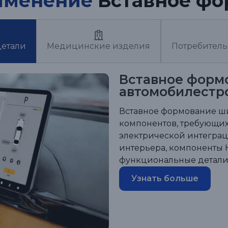
именение
Вставное фо
детали
Медицинские изделия
Потребитель
Вставное форм
автомобилестр
Вставное формование ш
компонентов, требующих
электрической интеграци
интерьера, компоненты 
функциональные детали 
Узнать больше