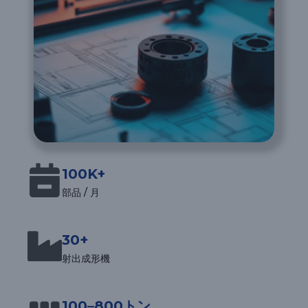
100K+
部品 / 月
30+
射出成形機
100–800トン