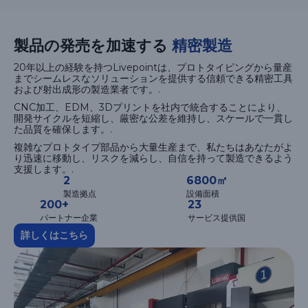
製品の発売を加速する
精密製造
20年以上の経験を持つLivepointは、プロトタイピングから量産
までシームレスなソリューションを提供する信頼できる精密工具
および射出成形の製造業者です。.
CNC加工、EDM、3Dプリントを社内で統合することにより、
開発サイクルを短縮し、厳密な公差を維持し、スケールで一貫し
た品質を確保します。.
複雑なプロトタイプ部品から大量生産まで、私たちはあなたがよ
り迅速に移動し、リスクを減らし、自信を持って製造できるよう
支援します。.
2
6800㎡
製造拠点
設備面積
200+
23
パートナー企業
サービス提供国
詳しくはこちら