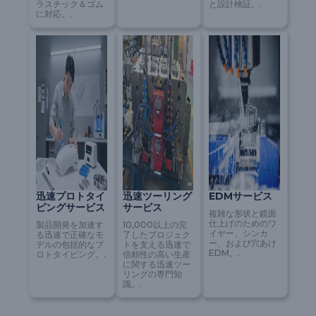
ラスチック＆ゴム
と設計検証。.
に対応。.
迅速プロトタイ
迅速ツーリング
EDMサービス
ピングサービス
サービス
複雑な形状と鏡面
仕上げのためのワ
製品開発を加速す
10,000以上の完
イヤー、シンカ
る迅速で正確なモ
了したプロジェク
ー、および穴あけ
デルの包括的なプ
トを支える迅速で
EDM。.
ロトタイピング。.
信頼性の高い生産
に関する迅速ツー
リングの専門知
識。.