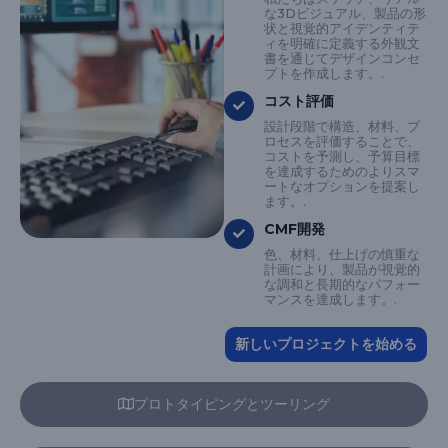
な3Dビジュアル、製品の形
状と視覚的アイデンティテ
ィを明確に定義する外観文
書を通じてデザインコンセ
プトを作成します。.
コスト評価
設計段階で構造、材料、プ
ロセスを評価することで、
コストを予測し、予算目標
を達成するためのよりスマ
ートなオプションを提案し
ます。.
CMF開発
色、材料、仕上げの慎重な
計画により、製品が視覚的
な調和と長期的なパフォー
マンスを達成します。.
新しいプロジェクトを始める
プロトタイピングとツーリング