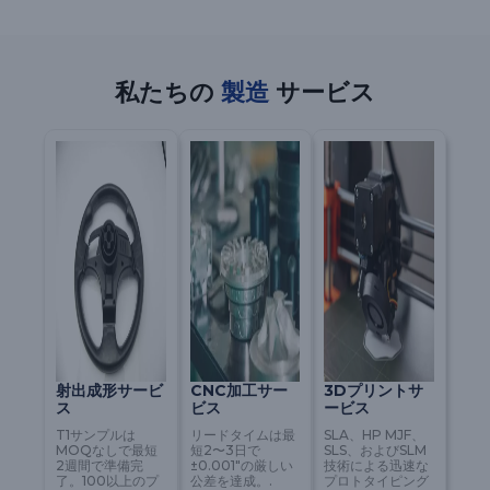
私たちの
製造
サービス
射出成形サービ
CNC加工サー
3Dプリントサ
ス
ビス
ービス
T1サンプルは
リードタイムは最
SLA、HP MJF、
MOQなしで最短
短2〜3日で
SLS、およびSLM
2週間で準備完
±0.001″の厳しい
技術による迅速な
了。100以上のプ
公差を達成。.
プロトタイピング