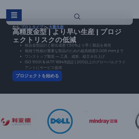
から
プロトタイプ
へ
大量生産
高精度金型 | より早い生産 | プロジ
ェクトリスクの低減
統合金型設計と射出成形で50%より早く製品を発売
複雑で性能が重要な部品のための超高精度0.005 mmまで
ワンストップ製造 — 工具、成形、組立＆仕上げ
ISO 9001 & IATF 16949認証 | 200以上のグローバルクライ
アントにサービス提供
プロジェクトを始める