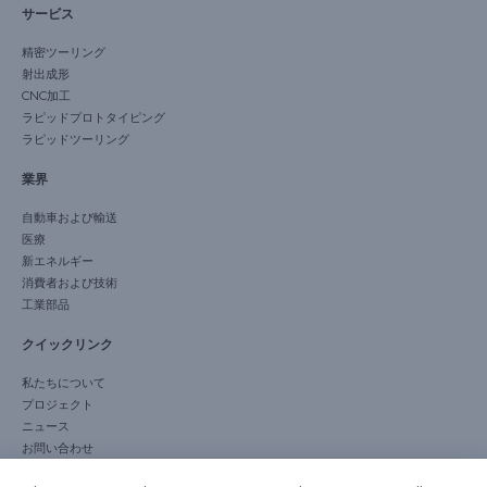
サービス
精密ツーリング
射出成形
CNC加工
ラピッドプロトタイピング
ラピッドツーリング
業界
自動車および輸送
医療
新エネルギー
消費者および技術
Korean
工業部品
Arabic
クイックリンク
Russian
私たちについて
プロジェクト
French
ニュース
Spanish
お問い合わせ
Italian