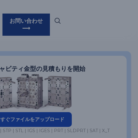
お問い合わせ
⟶
ャビティ金型の見積もりを開始
今すぐファイルをアップロード
 | STL | IGS | IGES | PRT | SLDPRT | SAT | X_T