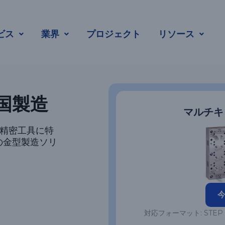
ビティ金型
ビス
業界
プロジェクト
リソース
国製造
マルチキ
の精密工具に特
の金型製造ソリ
対応フォーマット: STEP | STP