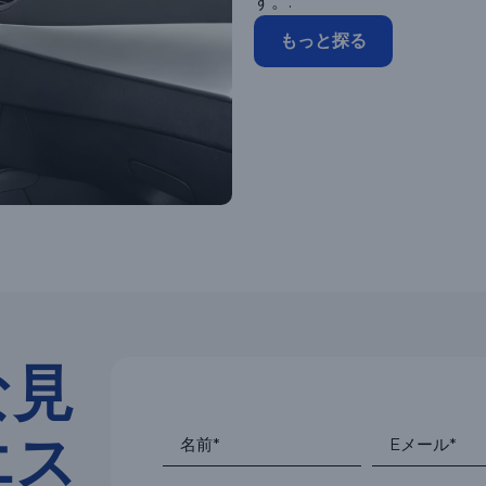
す。.
もっと探る
な見
エス