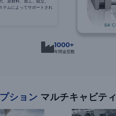
され、原材料、加工、組立、
ステムによってサポートされ
1000+
年間金型数
プション
マルチキャビティ