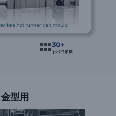
30+
射出成形機
金型用