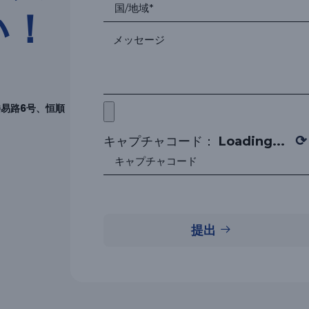
い！
易路6号、恒順
⟳
キャプチャコード：
Loading...
提出