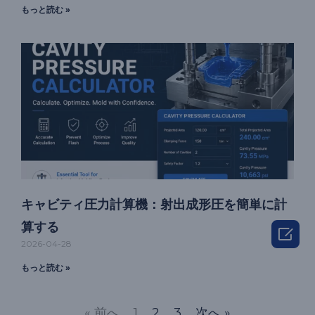
もっと読む »
キャビティ圧力計算機：射出成形圧を簡単に計
算する

2026-04-28
もっと読む »
« 前へ
1
2
3
次へ »