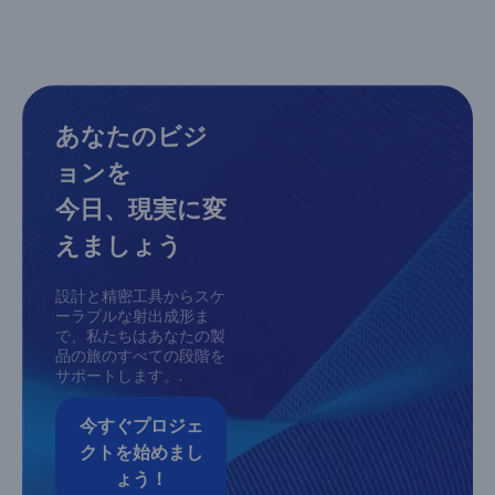
あなたのビジ
ョンを
今日、現実に変
えましょう
設計と精密工具からスケ
ーラブルな射出成形ま
で、私たちはあなたの製
品の旅のすべての段階を
サポートします。.
今すぐプロジェ
クトを始めまし
ょう！