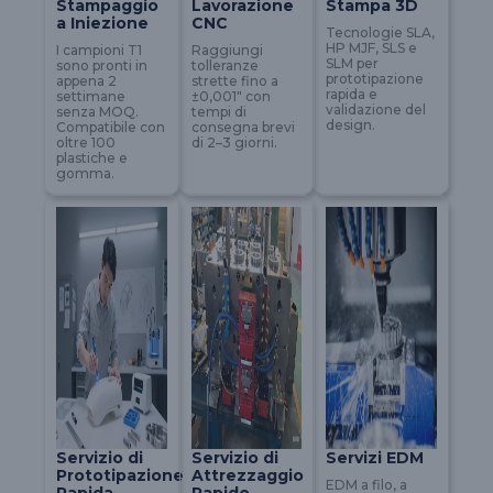
Stampaggio
Lavorazione
Stampa 3D
a Iniezione
CNC
Tecnologie SLA,
HP MJF, SLS e
I campioni T1
Raggiungi
SLM per
sono pronti in
tolleranze
prototipazione
appena 2
strette fino a
rapida e
settimane
±0,001″ con
validazione del
senza MOQ.
tempi di
design.
Compatibile con
consegna brevi
oltre 100
di 2–3 giorni.
plastiche e
gomma.
Servizio di
Servizio di
Servizi EDM
Prototipazione
Attrezzaggio
EDM a filo, a