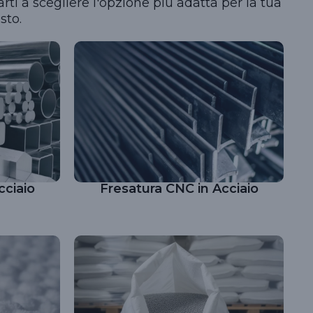
rti a scegliere l'opzione più adatta per la tua
sto.
cciaio
Fresatura CNC in Acciaio