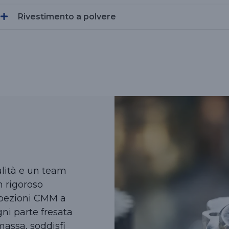
Rivestimento a polvere
alità e un team
 rigoroso
ispezioni CMM a
ni parte fresata
massa, soddisfi