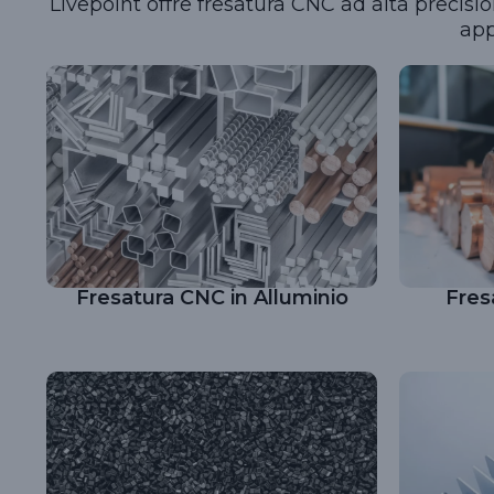
Livepoint offre fresatura CNC ad alta precisio
app
Fresatura CNC in Alluminio
Fres