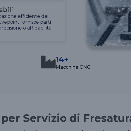
bili
icazione efficiente dei
Livepoint fornisce parti
cisione o affidabilità.
14+
Macchine CNC
per Servizio di Fresatu