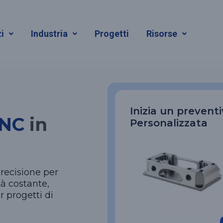
 CNC
i
Industria
Progetti
Risorse
Inizia un prevent
CNC
in
Personalizzata
precisione per
à costante,
r progetti di