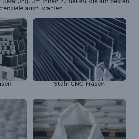
r Beratung, um Ihnen zu helfen, die am besten
stenziele auszuwählen.
äsen
Stahl CNC-Fräsen