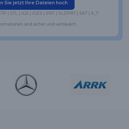
n Sie jetzt Ihre Dateien hoch
STP | STL | IGS | IGES | PRT | SLDPRT | SAT | X_T
formationen sind sicher und vertraulich.