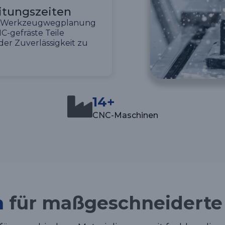
itungszeiten
ter Werkzeugwegplanung
C-gefräste Teile
der Zuverlässigkeit zu
14+
CNC-Maschinen
n
für maßgeschneiderte