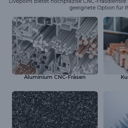
Livepoint bietet hochpräzise CNC-Fräsdienste
geeignete Option für 
Aluminium CNC-Fräsen
Ku