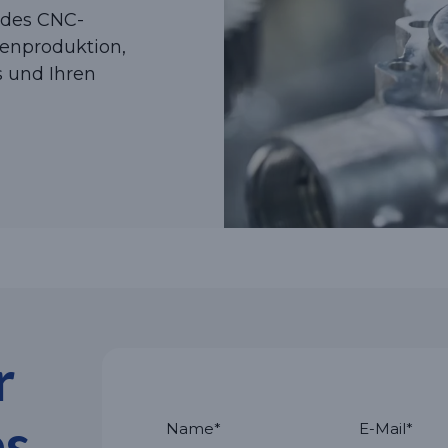
edes CNC-
rienproduktion,
 und Ihren
r
es