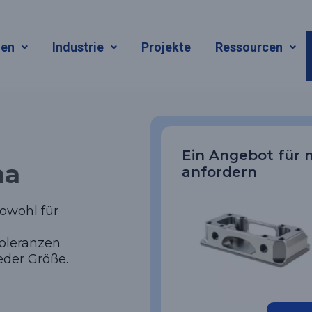
en
gen
Industrie
Projekte
Ressourcen
Ein Angebot für
na
anfordern
sowohl für
Toleranzen
eder Größe.