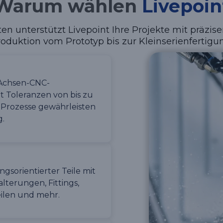
Warum wählen
Livepoin
n unterstützt Livepoint Ihre Projekte mit präziser
oduktion vom Prototyp bis zur Kleinserienfertigu
3-Achsen-CNC-
mit Toleranzen von bis zu
 Prozesse gewährleisten
g.
gsorientierter Teile mit
alterungen, Fittings,
ilen und mehr.