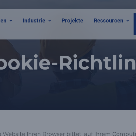
gen
Industrie
Projekte
Ressourcen
ookie-Richtlin
e Website Ihren Browser bittet, auf Ihrem Compute