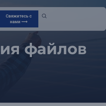
Свяжитесь с
нами ⟶
ния файлов