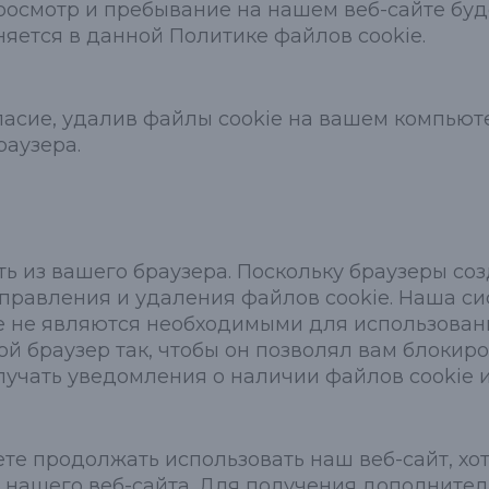
росмотр и пребывание на нашем веб-сайте буде
няется в данной Политике файлов cookie.
ласие, удалив файлы cookie на вашем компьют
раузера.
ь из вашего браузера. Поскольку браузеры соз
равления и удаления файлов cookie. Наша сис
ie не являются необходимыми для использован
ой браузер так, чтобы он позволял вам блокир
олучать уведомления о наличии файлов cookie 
те продолжать использовать наш веб-сайт, хот
 нашего веб-сайта. Для получения дополните