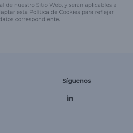
l de nuestro Sitio Web, y serán aplicables a
ptar esta Política de Cookies para reflejar
 datos correspondiente.
Korean
Síguenos
Japanese
Arabic
Russian
French
Italian