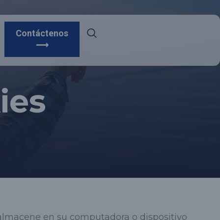
Contáctenos
⟶
ies
almacene en su computadora o dispositivo