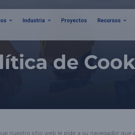
ios
Industria
Proyectos
Recursos
lítica de Cook
ue nuestro sitio web le pide a su navegador que 