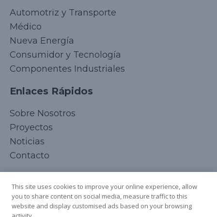
Automotriz y Transporte
Médico
Nueva Energía
Consumidor y Tecnología
Componentes Industriales
Enlaces Rápidos
Korean
Sobre Nosotros
Japanese
Proyectos
Arabic
Noticias
Russian
Contacto
French
Síguenos
Italian
This site uses cookies to improve your online experience, allow
you to share content on social media, measure traffic to this
German
website and display customised ads based on your browsing
Chinese
activity.