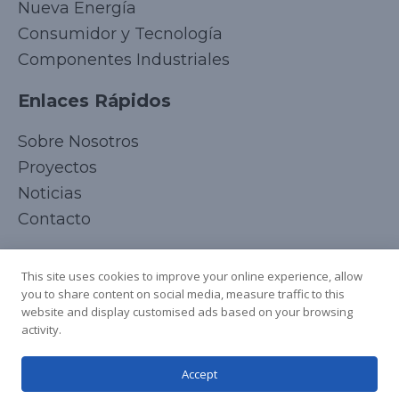
Nueva Energía
Consumidor y Tecnología
Componentes Industriales
Enlaces Rápidos
Korean
Sobre Nosotros
Japanese
Proyectos
Arabic
Noticias
Russian
Contacto
French
Síguenos
Italian
This site uses cookies to improve your online experience, allow
you to share content on social media, measure traffic to this
German
website and display customised ads based on your browsing
Chinese
activity.
English
Accept
Spanish
Copyright © 2025 Todos los derechos reservados