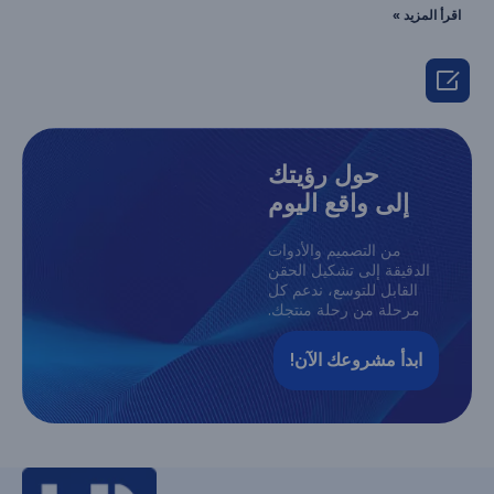
اقرأ المزيد »

حول رؤيتك
إلى واقع اليوم
من التصميم والأدوات
الدقيقة إلى تشكيل الحقن
القابل للتوسع، ندعم كل
مرحلة من رحلة منتجك.
ابدأ مشروعك الآن!