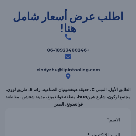
اطلب عرض أسعار شامل
هنا!
+86-18923480246
cindyzhu@lipintooling.com
الطابق الأول، المبنى C، حديقة هينغشونيان الصناعية، رقم 6، طريق لووي،
مجتمع لوكون، شارع شينhua، منطقة غوانغمينغ، مدينة شنتشن، مقاطعة
قوانغدونغ، الصين