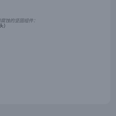
和腐蚀的坚固组件：
头）