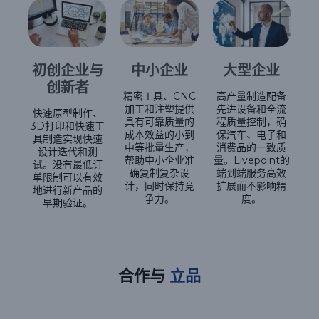
初创企业与
中小企业
大型企业
创新者
精密工具、CNC
高产量制造配备
加工和注塑提供
先进设备和全流
快速原型制作、
具有可靠质量的
程质量控制，确
3D打印和快速工
成本效益的小到
保汽车、电子和
具制造实现快速
中等批量生产，
消费品的一致质
设计迭代和测
帮助中小企业准
量。Livepoint的
试。没有最低订
确复制复杂设
端到端服务高效
单限制可以有效
计，同时保持竞
扩展而不影响精
地进行新产品的
争力。
度。
早期验证。
合作与
立品