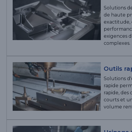
Solutions d
de haute pr
exactitude, 
performance
exigences d
complexes.
Outils ra
Solutions d'
rapide perm
rapide, des d
courts et u
volume rent