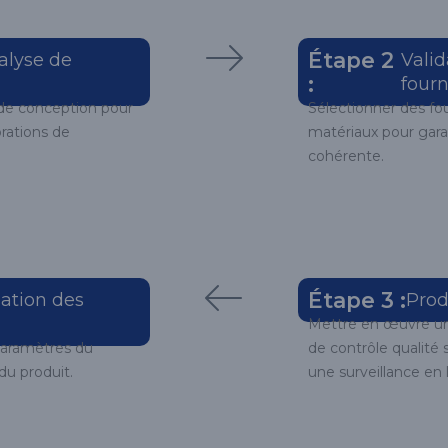
Étape 2
alyse de
Valid
:
fourn
s de conception pour
Sélectionner des four
orations de
matériaux pour gara
cohérente.
Étape 3 :
sation des
Prod
Mettre en œuvre une
 paramètres du
de contrôle qualité s
du produit.
une surveillance en 