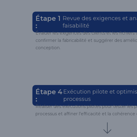
Étape 1
Revue des exigences et an
:
faisabilité
Évaluer les exigences des clients et les fichier
confirmer la fabricabilité et suggérer des améli
conception.
Étape 4
Exécution pilote et optimi
:
processus
Réaliser des exécutions pilotes pour tester les
processus et affiner l'efficacité et la cohérence 