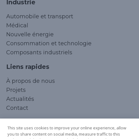
Industrie
Automobile et transport
Médical
Nouvelle énergie
Consommation et technologie
Composants industriels
Liens rapides
Korean
À propos de nous
Japanese
Projets
Arabic
Actualités
Russian
Contact
Spanish
Suivez-nous
Italian
This site uses cookies to improve your online experience, allow
you to share content on social media, measure traffic to this
German