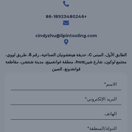
+86-18923480246
cindyzhu@lipintooling.com
الطابق الأول، المبنى C، حديقة هينغشونيان الصناعية، رقم 6، طريق لووي،
مجتمع لوكون، شارع شينhua، منطقة غوانغمينغ، مدينة شنتشن، مقاطعة
قوانغدونغ، الصين