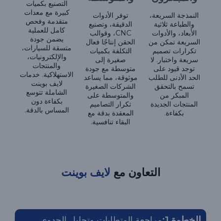
التصنيع بكميات
كبيرة مع معدات
النمذجة السريعة،
توفر الأدوات
متقدمة وفحص
والطباعة ثلاثية
الدقيقة، وتصنيع
كامل للعملية
الأبعاد، والأدوات
CNC، وقوالب
يضمن جودة
السريعة تمكن من
الحقن إنتاجًا فعال
متسقة للسيارات،
تكرارات تصميم
التكلفة بكميات
والإلكترونيات،
سريعة واختبار. لا
صغيرة إلى
والمنتجات
توجد قيود على
متوسطة مع جودة
الاستهلاكية. خدمات
الحد الأدنى للطلب
موثوقة، مما يساعد
لايف بوينت
تسمح بالتحقق
الشركات الصغيرة
الشاملة تتوسع
المبكر من
والمتوسطة على
بكفاءة دون
المنتجات الجديدة
تكرار التصاميم
المساس بالدقة.
بكفاءة.
المعقدة بدقة مع
البقاء تنافسية.
التعاون مع
لايف بوينت
الخطوة 1:
مراجعة المتطلبات وتحليل الجدوى