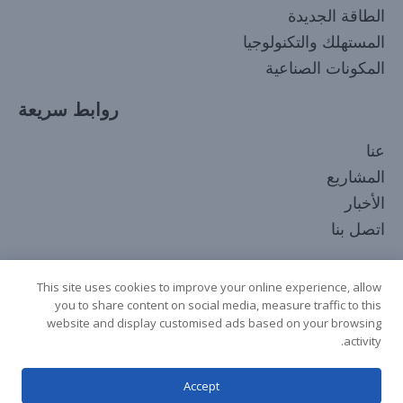
الطاقة الجديدة
المستهلك والتكنولوجيا
المكونات الصناعية
روابط سريعة
Korean
عنا
Japanese
المشاريع
Russian
الأخبار
French
اتصل بنا
Spanish
تابعنا
Italian
This site uses cookies to improve your online experience, allow
you to share content on social media, measure traffic to this
German
website and display customised ads based on your browsing
Chinese
activity.
English
Accept
Arabic
حقوق الطبع والنشر © 2025 جميع الحقوق محفوظة