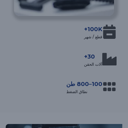
100K+
قطع / شهر
30+
آلات الحقن
100–800 طن
نطاق الضغط