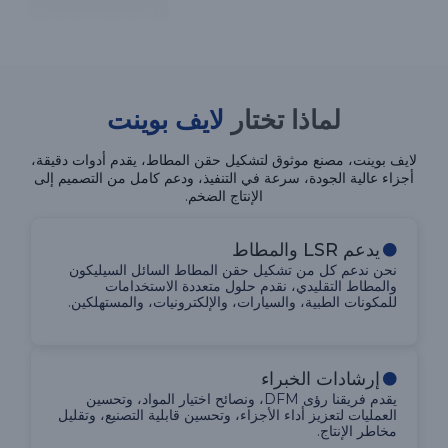
لماذا تختار
لايف بوينت
لايف بوينت، مصنع موثوق لتشكيل حقن المطاط، يقدم أدوات دقيقة،
أجزاء عالية الجودة، سرعة في التنفيذ، ودعم كامل من التصميم إلى
الإنتاج الضخم.
يدعم LSR والمطاط
نحن ندعم كل من تشكيل حقن المطاط السائل السيليكون
والمطاط التقليدي، نقدم حلول متعددة الاستخدامات
للمكونات الطبية، والسيارات، والإلكترونيات، والمستهلكين.
إرشادات الخبراء
يقدم فريقنا رؤى DFM، ونصائح اختيار المواد، وتحسين
العمليات لتعزيز أداء الأجزاء، وتحسين قابلية التصنيع، وتقليل
مخاطر الإنتاج.