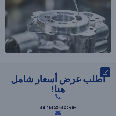

اطلب عرض أسعار شامل
هنا!
+86-18923480246