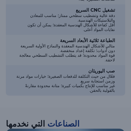
تشغيل CNC السريع
دقة عالية وتشطيب سطحي ممتاز؛ مناسب للمعادن
والبلاستيكات الهندسية.
أقل كفاءة للأشكال الهندسية المعقدة؛ يمكن أن تكون
نفايات المواد أعلى.
الطباعة ثلاثية الأبعاد السريعة
مثالي للأشكال الهندسية المعقدة والنماذج الأولية السريعة
دون أدوات؛ تكلفة إعداد منخفضة.
قوة المواد محدودة؛ قد يتطلب التشطيب السطحي معالجة
لاحقة.
صب اليوريثان
فعّال من حيث التكلفة للدفعات الصغيرة؛ خيارات مواد مرنة
وزمن استجابة سريع.
غير مناسب للإنتاج بكميات كبيرة؛ متانة محدودة مقارنةً
بالقولبة بالحقن.
الصناعات
التي نخدمها