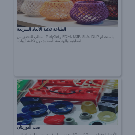
الطباعة ثلاثية الأبعاد السريعة
باستخدام FDM، MJF، SLA، DLP وPolyJet - مثالي للتحقق من
المفاهيم والهندسة المعقدة دون تكلفة أدوات.
صب اليوريثان
الأفضل لدفعات من 10 إلى 50 وحدة، مما يوفر جودة مشابهة للقوالب