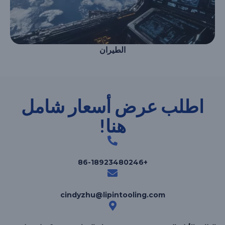
الطيران
اطلب عرض أسعار شامل
هنا!
+86-18923480246
cindyzhu@lipintooling.com