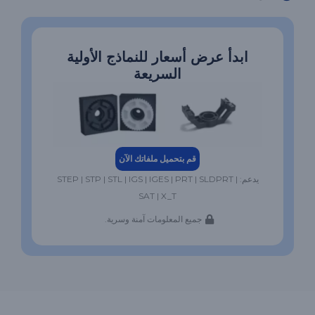
ابدأ عرض أسعار للنماذج الأولية
السريعة
قم بتحميل ملفاتك الآن
يدعم: STEP | STP | STL | IGS | IGES | PRT | SLDPRT |
SAT | X_T
جميع المعلومات آمنة وسرية.