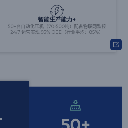
智能生产能力+
50+台自动化压机（70-500吨）配备物联网监控
24/7 运营实现 95% OEE（行业平均：85%）

+
50
+