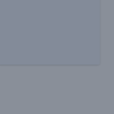
－
－
－