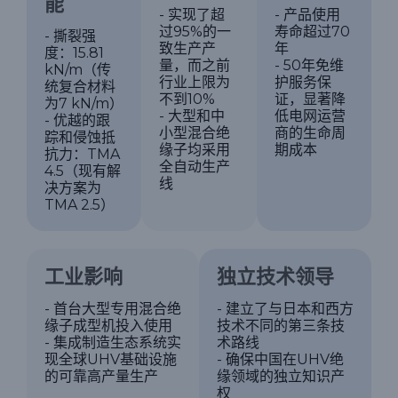
能
- 实现了超
- 产品使用
过95%的一
寿命超过70
- 撕裂强
致生产产
年
度：15.81
量，而之前
- 50年免维
kN/m（传
行业上限为
护服务保
统复合材料
不到10%
证，显著降
为7 kN/m）
- 大型和中
低电网运营
- 优越的跟
小型混合绝
商的生命周
踪和侵蚀抵
缘子均采用
期成本
抗力：TMA
全自动生产
4.5（现有解
线
决方案为
TMA 2.5）
工业影响
独立技术领导
- 首台大型专用混合绝
- 建立了与日本和西方
缘子成型机投入使用
技术不同的第三条技
- 集成制造生态系统实
术路线
现全球UHV基础设施
- 确保中国在UHV绝
的可靠高产量生产
缘领域的独立知识产
权