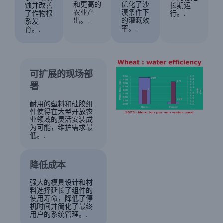
和更高的
优化了沙
蚀并改善
长期运
农业产
漠条件下
了作物根
行。.
出。.
的灌溉效
系发
率。.
育。.
可扩展的现场部
署
耐用的塑料和硅胶组
件使得在大型开放农
业领域的灵活安装成
为可能，维护需求最
低。.
降低成本
强大的模具设计和材
料选择延长了组件的
使用寿命，降低了停
机时间并简化了最终
用户的系统管理。.