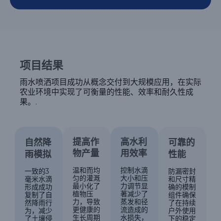
项目结果
雨水喷洒项目成功从概念交付到大规模应用，在实际
农业环境中实现了可衡量的性能、效率和耐久性成
果。.
提高作
高水利
自然降
可靠的
物产量
用效率
雨模拟
性能
温和而均
控制水滴
一致的3
防漏密封
匀的灌溉
大小和压
毫米水滴
和尺寸精
最小化了
力调节显
形成成功
确的模制
植物压
著减少了
复制了自
组件确保
力，导致
蒸发和径
然降雨行
了在持续
更健康的
流造成的
为，减少
户外使用
生长周期
水损失，
了土壤侵
下的稳定