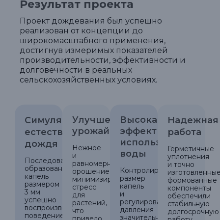
Результат проекта
Проект дождевания был успешно
реализован от концепции до
широкомасштабного применения,
достигнув измеримых показателей
производительности, эффективности и
долговечности в реальных
сельскохозяйственных условиях.
Улучшенный
Высокая
Симуляция
Надежная
урожай
эффективность
естественного
работа
использования
дождя
Нежное
Герметичные
воды
и
уплотнения
Последовательное
равномерное
и точно
образование
Контролируемый
орошение
изготовленны
капель
размер
минимизировало
формованные
размером
капель
стресс
компоненты
3 мм
и
для
обеспечили
успешно
регулирование
растений,
стабильную
воспроизвело
давления
что
долгосрочную
поведение
значительно
привело
работу