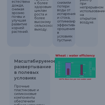
естественного
снизили
к более
при
дождя,
потери
здоровым
непрерывном
снижая
воды от
циклам
использовани
эрозию
испарения
роста и
на
почвы и
и стока,
более
открытом
улучшая
оптимизируя
высокому
воздухе.
развитие
эффективность
сельскохозяйственному
корней
орошения
выходу.
растений.
в
условиях
пустыни.
Масштабируемое
развертывание
в полевых
условиях
Прочные
пластиковые и
силиконовые
компоненты
обеспечили
гибкую установку