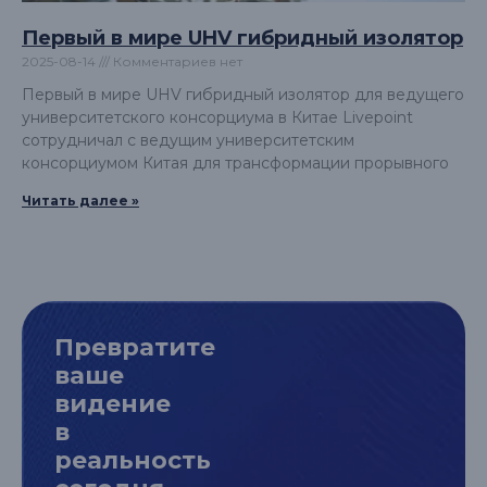
Первый в мире UHV гибридный изолятор
2025-08-14
Комментариев нет
Первый в мире UHV гибридный изолятор для ведущего
университетского консорциума в Китае Livepoint
сотрудничал с ведущим университетским
консорциумом Китая для трансформации прорывного
Читать далее »
Превратите
ваше
видение
в
реальность