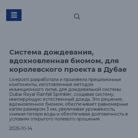
Система
дождевания,
Система дождевания,
вдохновленная
вдохновленная биомом, для
королевского проекта в Дубае
биомом, для
Livepoint разработала и произвела прецизионные
компоненты, изготовленные методом
инъекционного литья, для дождевальной системы
Dubai Royal Rainfall Sprinkler, создавая систему,
королевского
имитирующую естественный дождь. Это решение,
вдохновленное биомом, обеспечивает равномерные
капли размером 3 мм, увеличивая урожайность,
снижая потери воды и обеспечивая долговечность в
условиях открытого полевого орошения.
проекта в Дубае
2025-10-14