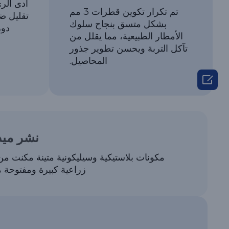
أدى الر
تم تكرار تكوين قطرات 3 مم
تقليل ضغ
بشكل متسق بنجاح سلوك
دور
الأمطار الطبيعية، مما يقلل من
تآكل التربة ويحسن تطوير جذور
المحاصيل.

نشر ميد
مكونات بلاستيكية وسيليكونية متينة مكنت 
زراعية كبيرة ومفتوحة م