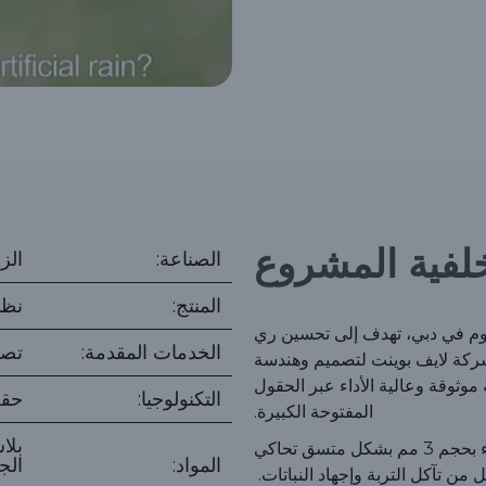
لفية المشروع
الصناعة:
الز
المنتج:
نظا
كتوم في دبي، تهدف إلى تحسين ري
الخدمات المقدمة:
تصم
بشركة لايف بوينت لتصميم وهندسة
موثوقة وعالية الأداء عبر الحقول
التكنولوجيا:
حقن
المفتوحة الكبيرة.
بلا
تطوير نظام رشاش أمطار قادر على توصيل قطرات ماء بحجم 3 مم بشكل متسق تحاكي
المواد:
الج
ل من تآكل التربة وإجهاد النباتات.