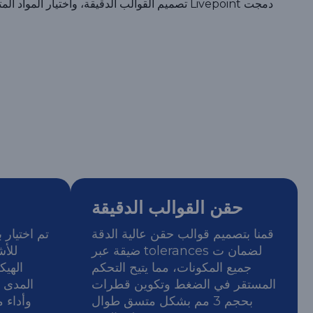
دمجت Livepoint تصميم القوالب الدقيقة، واختيار 
حقن القوالب الدقيقة
قمنا بتصميم قوالب حقن عالية الدقة
تم اختيار 
لضمان ت tolerances ضيقة عبر
للأش
جميع المكونات، مما يتيح التحكم
الهيك
المستقر في الضغط وتكوين قطرات
المدى 
بحجم 3 مم بشكل متسق طوال
وأداء 