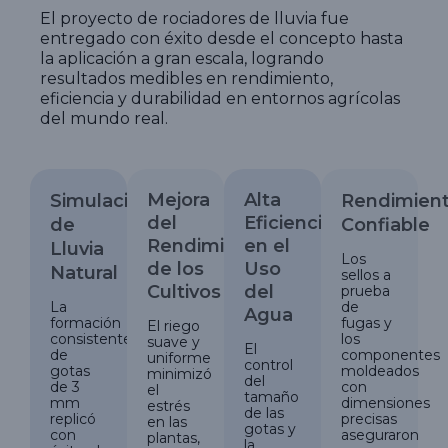
El proyecto de rociadores de lluvia fue
entregado con éxito desde el concepto hasta
la aplicación a gran escala, logrando
resultados medibles en rendimiento,
eficiencia y durabilidad en entornos agrícolas
del mundo real.
Mejora
Alta
Simulación
Rendimien
del
Eficiencia
de
Confiable
Rendimiento
en el
Lluvia
Los
de los
Uso
Natural
sellos a
Cultivos
del
prueba
La
de
Agua
formación
fugas y
El riego
consistente
los
suave y
El
de
componentes
uniforme
control
gotas
moldeados
minimizó
del
de 3
con
el
tamaño
mm
dimensiones
estrés
de las
replicó
precisas
en las
gotas y
con
aseguraron
plantas,
la