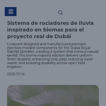
Sistema de
Sistema de rociadores de lluvia
rociadores de lluvia
inspirado en biomas para el
proyecto real de Dubái
inspirado en biomas
Livepoint designed and manufactured precision
injection-molded components for the Dubai Royal
Rainfall Sprinkler, creating a system that mimics natural
rainfall. This biome-inspired solution delivers uniform
para el proyecto real
3mm droplets, enhancing crop yield, reducing water
waste, and ensuring durability across open-field
irrigation.
2025-10-14
de Dubái