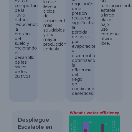
éxito el
un
lo que
regulación
comportamiento
funcionamient
llevó a
de la
de la
estable
ciclos
presión
lluvia
a largo
de
redujeron
natural,
plazo
crecimiento
significativamente
reduciendo
bajo
más
la
la
uso
saludables
pérdida
erosión
continuo
y una
de agua
del
al aire
mayor
por
suelo y
libre.
producción
evaporación
mejorando
agrícola.
y
el
escorrentía,
desarrollo
optimizando
de las
la
raíces
eficiencia
de los
del
cultivos.
riego
en
condiciones
desérticas.
Despliegue
Escalable en