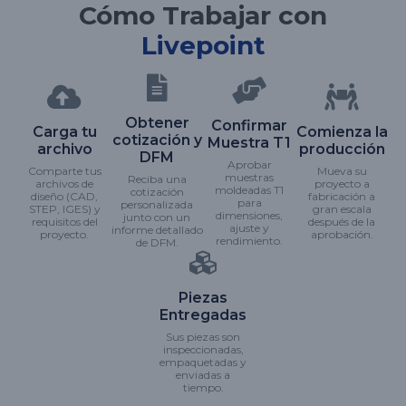
Cómo Trabajar con
Livepoint
Obtener
Confirmar
Carga tu
Comienza la
cotización y
Muestra T1
archivo
producción
DFM
Aprobar
Comparte tus
Mueva su
muestras
Reciba una
archivos de
proyecto a
moldeadas T1
cotización
diseño (CAD,
fabricación a
para
personalizada
STEP, IGES) y
gran escala
dimensiones,
junto con un
requisitos del
después de la
ajuste y
informe detallado
proyecto.
aprobación.
rendimiento.
de DFM.
Piezas
Entregadas
Sus piezas son
inspeccionadas,
empaquetadas y
enviadas a
tiempo.