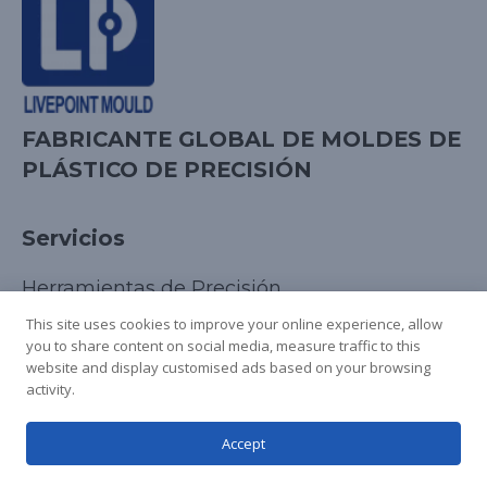
Korean
FABRICANTE GLOBAL DE MOLDES DE
PLÁSTICO DE PRECISIÓN
Japanese
Arabic
Servicios
Russian
French
Herramientas de Precisión
Italian
Moldeo por Inyección
This site uses cookies to improve your online experience, allow
you to share content on social media, measure traffic to this
Maquinado CNC
German
website and display customised ads based on your browsing
Prototipado Rápido
Chinese
activity.
Herramientas Rápidas
English
Accept
Spanish
Industria