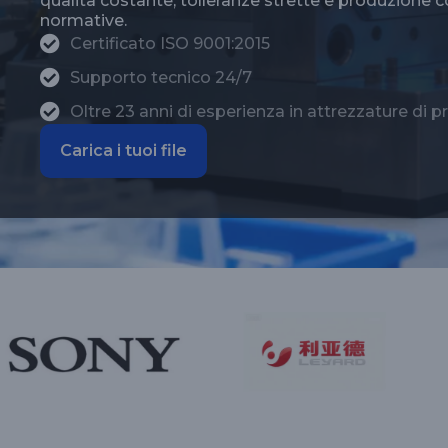
qualità costante, tolleranze strette e produzione 
normative.
Certificato ISO 9001:2015
Supporto tecnico 24/7
Oltre 23 anni di esperienza in attrezzature di p
Carica i tuoi file