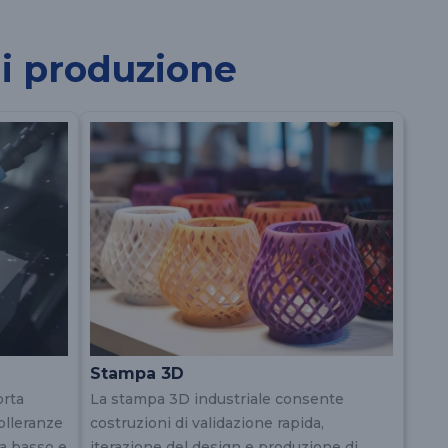
di produzione
Stampa 3D
orta
La stampa 3D industriale consente
olleranze
costruzioni di validazione rapida,
 a basso e
iterazione del design e produzione di