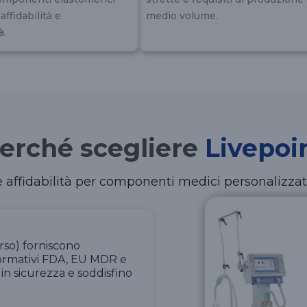
ffidabilità e
medio volume.
à.
erché scegliere
Livepoi
 affidabilità per componenti medici personalizzati
orso) forniscono
normativi FDA, EU MDR e
 in sicurezza e soddisfino