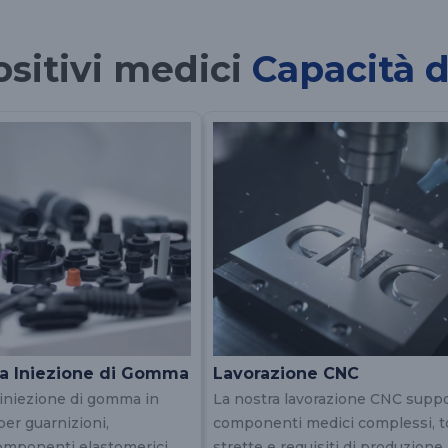
ositivi medici
Capacità 
a Iniezione di Gomma
Lavorazione CNC
iniezione di gomma in
La nostra lavorazione CNC supp
er guarnizioni,
componenti medici complessi, t
componenti elastomerici
strette e requisiti di produzione