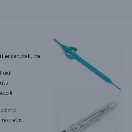
 essenziali, tra
luidi
ouso
abili
pediche
 non attivi