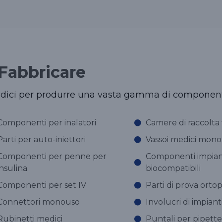
Fabbricare
medici per produrre una vasta gamma di componenti
Componenti per inalatori
Camere di raccolta f
Parti per auto-iniettori
Vassoi medici mon
Componenti per penne per
Componenti impiant
insulina
biocompatibili
Componenti per set IV
Parti di prova orto
Connettori monouso
Involucri di impianti
Rubinetti medici
Puntali per pipette