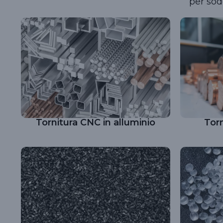
per sodd
Tornitura CNC in alluminio
Tor