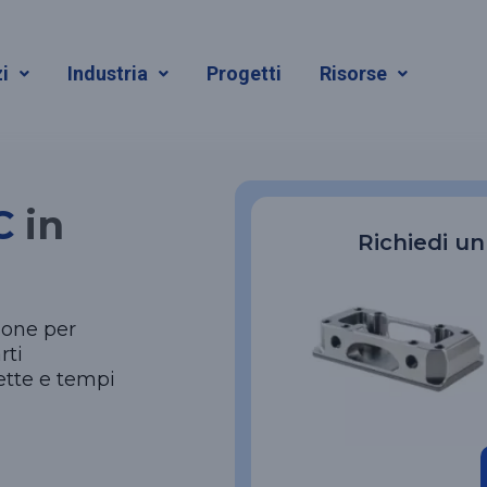
 CNC
i
Industria
Progetti
Risorse
C
in
Richiedi u
sione per
rti
rette e tempi