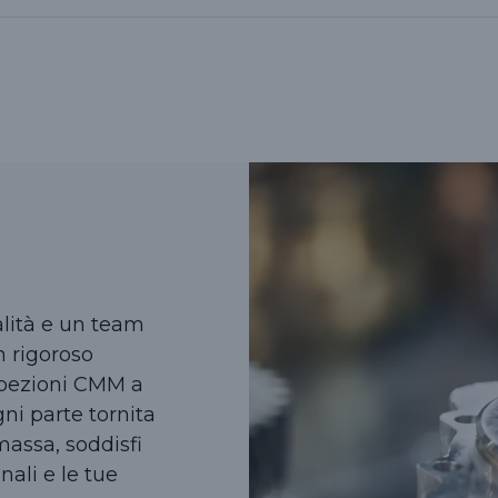
alità e un team
 rigoroso
ispezioni CMM a
i parte tornita
massa, soddisfi
ali e le tue