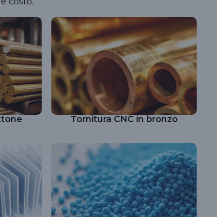
 e costo.
ttone
Tornitura CNC in bronzo