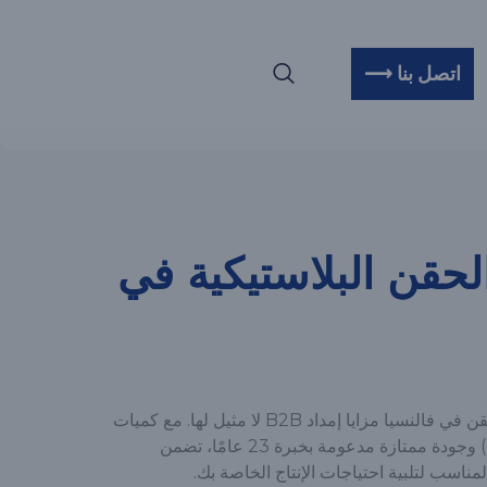
اتصل بنا ⟶
الحقن البلاستيكية في
توفر قطع تشكيل البلاستيك بالحقن في فالنسيا مزايا إمداد B2B لا مثيل لها. مع كميات
الطلب الأدنى المنخفضة (MOQ) وجودة ممتازة مدعومة بخبرة 23 عامًا، تضمن