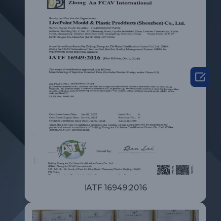

IATF 16949:2016