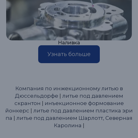
Наливка
Узнать больше
Компания по инжекционному литью в
Дюссельдорфе
|
литье под давлением
скрантон
|
инъекционное формование
йонкерс
|
литье под давлением пластика эри
па
|
литье под давлением Шарлотт, Северная
Каролина
|