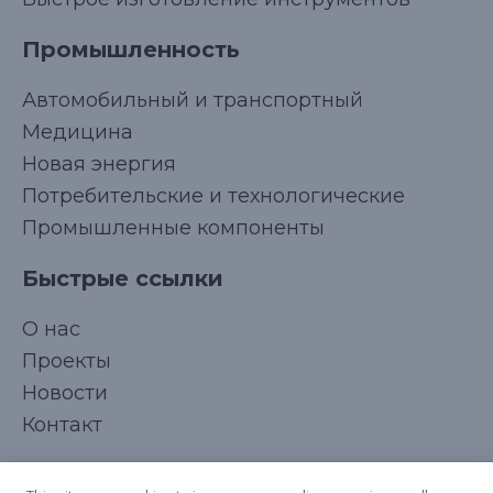
Промышленность
Автомобильный и транспортный
Медицина
Новая энергия
Потребительские и технологические
Промышленные компоненты
Быстрые ссылки
Korean
О нас
Japanese
Проекты
Arabic
Новости
French
Контакт
Spanish
Подписывайтесь на нас
Italian