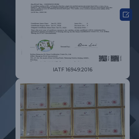

IATF 16949:2016