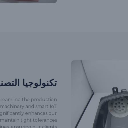
تكنولوجيا التصن
streamline the production
 machinery and smart IoT
significantly enhances our
 maintain tight tolerances
ines, ensuring our clients