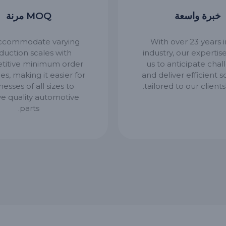
خبرة واسعة
MOQ مرنة
ccommodate varying
With over 23 years i
duction scales with
industry, our expertis
titive minimum order
us to anticipate cha
ies, making it easier for
and deliver efficient s
nesses of all sizes to
tailored to our clients
ve quality automotive
parts.