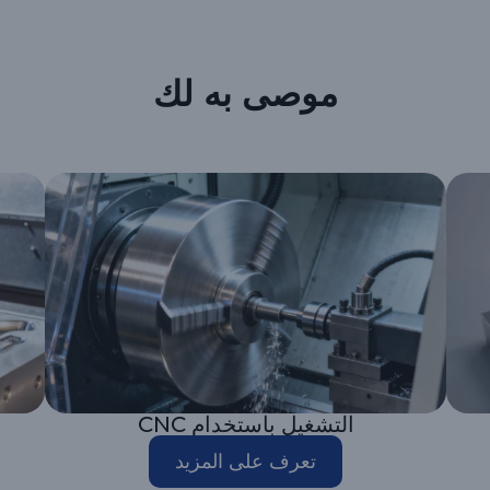
موصى به لك
التشغيل باستخدام CNC
تعرف على المزيد