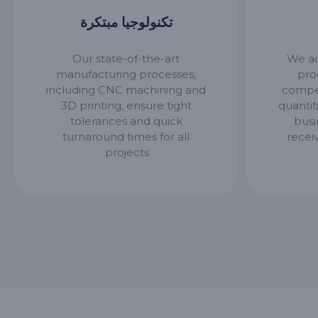
تكنولوجيا مبتكرة
Our state-of-the-art
We a
manufacturing processes,
pro
including CNC machining and
compe
3D printing, ensure tight
quantit
tolerances and quick
busi
turnaround times for all
recei
projects.