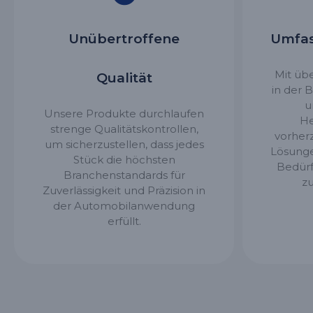
Unübertroffene
Umfas
Mit üb
Qualität
in der 
u
Unsere Produkte durchlaufen
He
strenge Qualitätskontrollen,
vorher
um sicherzustellen, dass jedes
Lösungen
Stück die höchsten
Bedürf
Branchenstandards für
zu
Zuverlässigkeit und Präzision in
der Automobilanwendung
erfüllt.