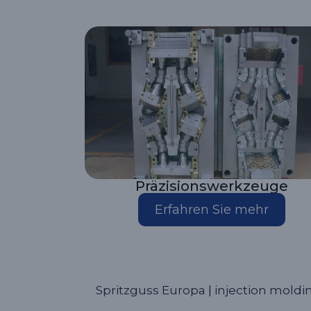
Präzisionswerkzeuge
Erfahren Sie mehr
Spritzguss Europa
|
injection moldi