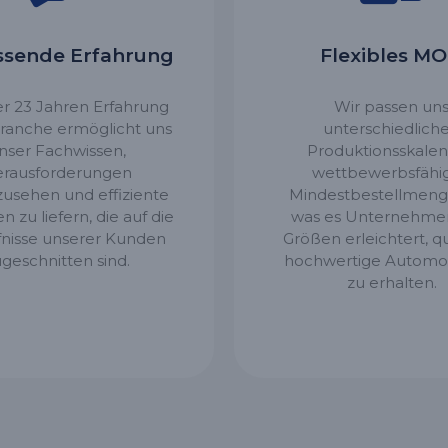
sende Erfahrung
Flexibles M
er 23 Jahren Erfahrung
Wir passen un
Branche ermöglicht uns
unterschiedlich
nser Fachwissen,
Produktionsskalen
rausforderungen
wettbewerbsfähi
zusehen und effiziente
Mindestbestellmeng
 zu liefern, die auf die
was es Unternehmen
nisse unserer Kunden
Größen erleichtert, qu
geschnitten sind.
hochwertige Automob
zu erhalten.