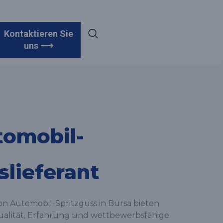
Kontaktieren Sie
uns ⟶
tomobil-
slieferant
on Automobil-Spritzguss in Bursa bieten
alität, Erfahrung und wettbewerbsfähige