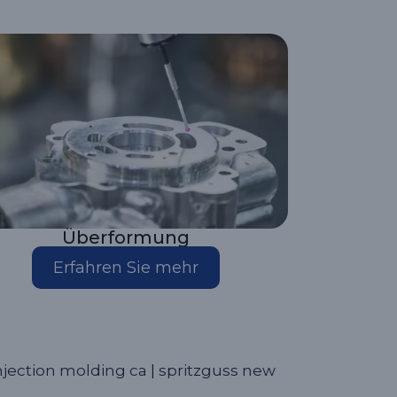
Überformung
Erfahren Sie mehr
njection molding ca
|
spritzguss new