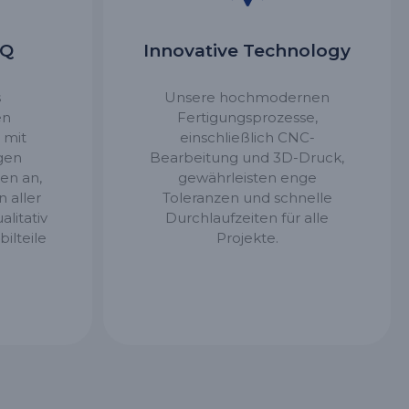
OQ
Innovative Technology
s
Unsere hochmodernen
en
Fertigungsprozesse,
 mit
einschließlich CNC-
gen
Bearbeitung und 3D-Druck,
en an,
gewährleisten enge
 aller
Toleranzen und schnelle
alitativ
Durchlaufzeiten für alle
ilteile
Projekte.