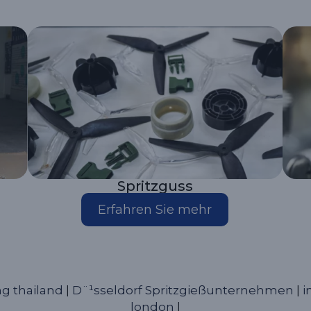
Spritzguss
Erfahren Sie mehr
ng thailand
|
D¨¹sseldorf Spritzgießunternehmen
|
i
london
|